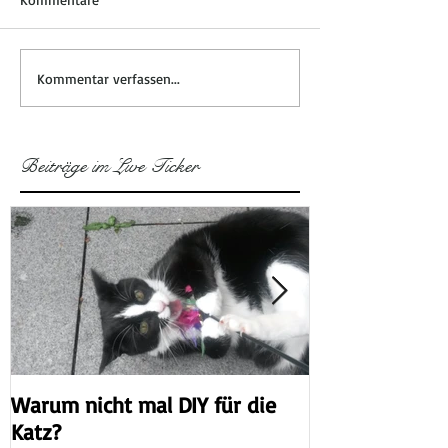
Kommentar verfassen...
Beiträge im Live Ticker
Warum nicht mal DIY für die
Der Jahreswech
Katz?
der Tür -ein p