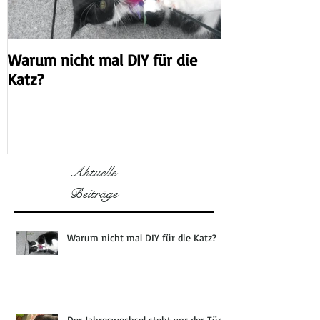
Warum nicht mal DIY für die
Der Jahreswech
Katz?
der Tür -ein p
Aktuelle
Beiträge
Warum nicht mal DIY für die Katz?
Der Jahreswechsel steht vor der Tür -